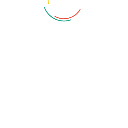
K
I
D
S
A
C
A
D
E
M
Y
B
E
S
T
F
O
R
E
D
U
C
A
T
I
O
N
B
E
S
T
F
O
R
E
D
U
C
A
T
I
O
N
T
H
E
M
E